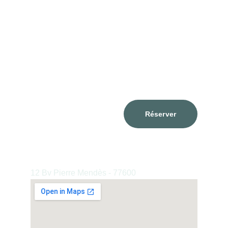
Contacts
consultations@valentinapanzarella.com
T. +33 6 64 17 65 22
Réserver
Cabinet Bussy St. Georges 
12 Bv Pierre Mendès - 77600