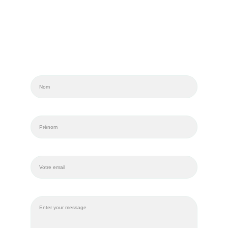
En FR IT & En - en cabinet où en visio
Une question ?
Nom*
Prénom*
Email*
Message*