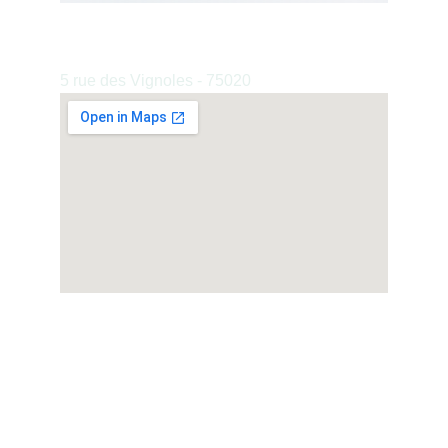
Cabinet de Paris 20e
5 rue des Vignoles - 75020
En FR IT & En - en cabinet où en visio
Une question ?