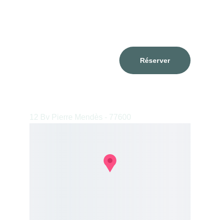
consultations@valentinapanzarella.com
T. +33 6 64 17 65 22
Réserver
Cabinet Bussy St. Georges 
12 Bv Pierre Mendès - 77600